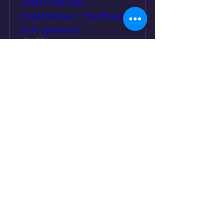
Silent Retreat –
Dagretreat i meditation
och tystnad
sön 20 sep.
Mer information
Köp biljetter