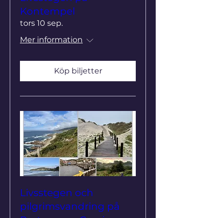
Kontempel
tors 10 sep.
Mer information
Köp biljetter
Livsstegen och
pilgrimsvandring på