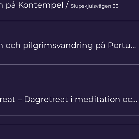
en på Kontempel
/
Slupskjulsvägen 38
Livsstegen och pilgrimsvandring på Portuguese Camino Litoral 17/9-26/9
Silent Retreat – Dagretreat i meditation och tystnad