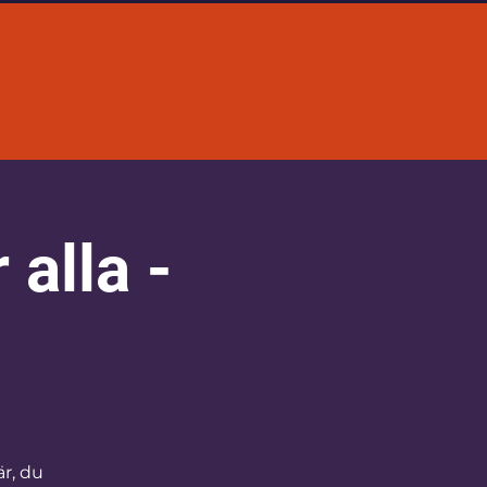
alla -
r, du