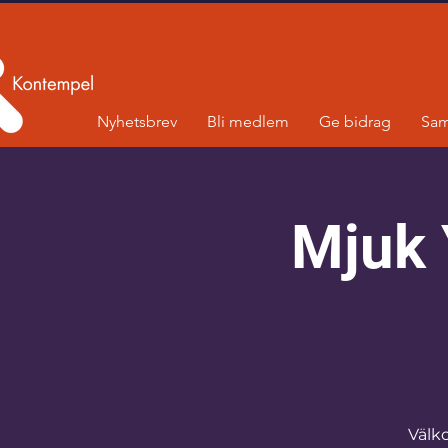
Nyhetsbrev
Bli medlem
Ge bidrag
Sam
Mjuk 
Välk