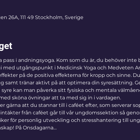
en 26A, 111 49 Stockholm, Sverige
get
a pass i andningsyoga. Kom som du är, du behöver inte 
i med utgångspunkt i Medicinsk Yoga och Medveten A
ffekter på de positiva effekterna för kropp och sinne. Du
ygg samt tränar aktivt på att optimera din syresättning. 
a syre kan man påverka sitt fysiska och mentala välmåe
med sköna övningar att ta med sig in i vardagen.
er gärna att du stannar till i caféet efter, som serverar 
a intäkter från caféet går till vår ungdomssektion så gen
niker för personlig utveckling och stresshantering till u
enskap! På Onsdagarna…