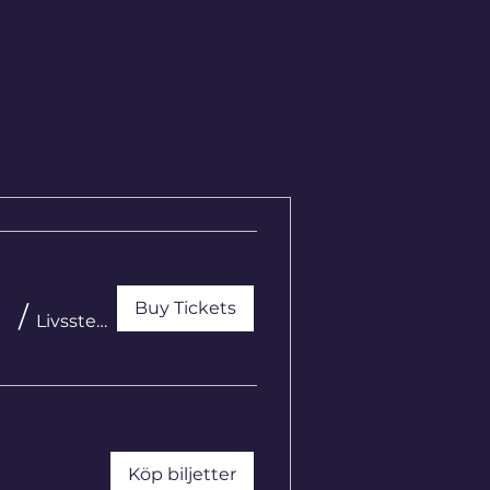
Buy Tickets
/
Livsstegen
Köp biljetter