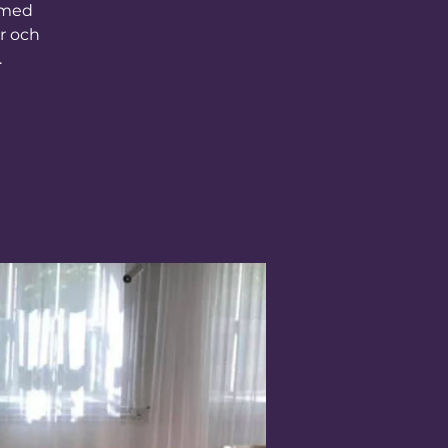
 med
r och
.