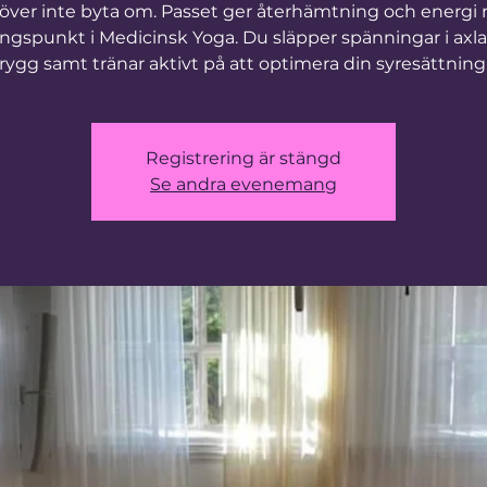
över inte byta om. Passet ger återhämtning och energi
ngspunkt i Medicinsk Yoga. Du släpper spänningar i axla
rygg samt tränar aktivt på att optimera din syresättning
Registrering är stängd
Se andra evenemang