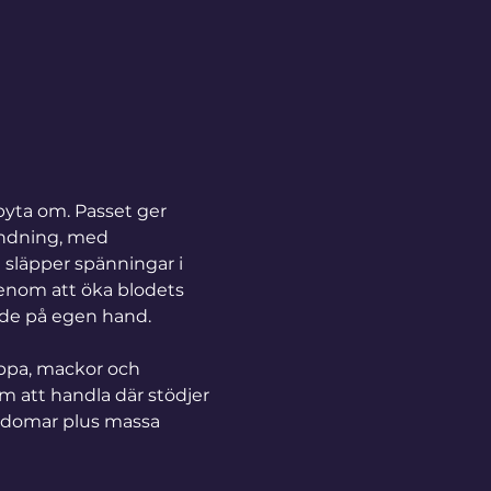
byta om. Passet ger 
ndning, med 
 släpper spänningar i 
Genom att öka blodets 
nde på egen hand. 
soppa, mackor och 
om att handla där stödjer 
ngdomar plus massa 