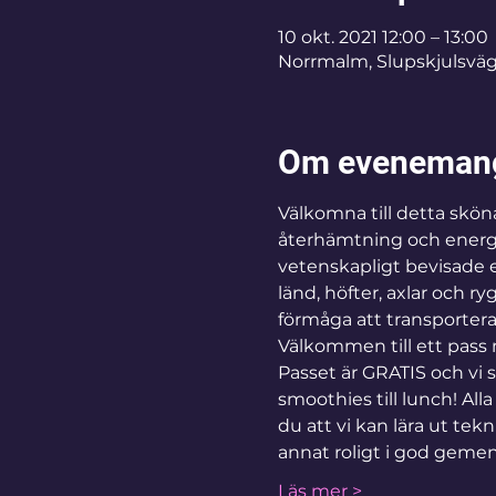
10 okt. 2021 12:00 – 13:00
Norrmalm, Slupskjulsväg
Om eveneman
Välkomna till detta skön
återhämtning och energ
vetenskapligt bevisade e
länd, höfter, axlar och r
förmåga att transporter
Välkommen till ett pass 
Passet är GRATIS och vi s
smoothies till lunch! All
du att vi kan lära ut tek
annat roligt i god gem
Läs mer >