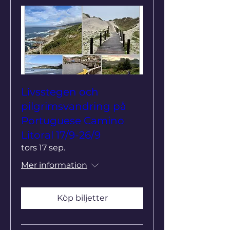
Livsstegen och
pilgrimsvandring på
Portuguese Camino
Litoral 17/9-26/9
tors 17 sep.
Mer information
Köp biljetter