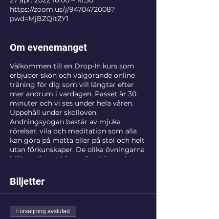
27 apr. 2022 16:00 – 16:30
https://zoom.us/j/9470472008?
pwd=MjBZQitZY1
Om evenemanget
Välkommen till en Drop-In kurs som
erbjuder skön och välgörande online
träning för dig som vill längtar efter
mer andrum i vardagen. Passet är 30
minuter och vi ses under hela våren.
Uppehåll under skolloven.
Andningsyogan består av mjuka
rörelser, vila och meditation som alla
kan göra på matta eller på stol och helt
utan förkunskaper. De olika övningarna
hjälper dig att känna dig skönare i
kroppen, sova bättre, syresätta hjärnan
mer effektivt, hantera smärta och få
Biljetter
härligare upplevelser i vardagen. Den
Medicinska Yogan vilar på svensk
forskning och har visat sig kunna hjälpa
Försäljning avslutad
patienter med bland annat stress-