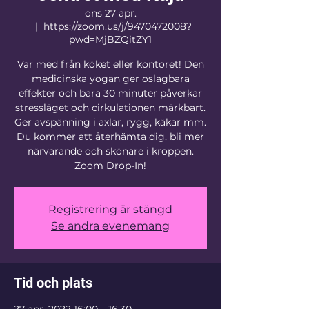
ons 27 apr.
  |  
https://zoom.us/j/9470472008?
pwd=MjBZQitZY1
Var med från köket eller kontoret! Den
medicinska yogan ger oslagbara
effekter och bara 30 minuter påverkar
stressläget och cirkulationen märkbart.
Ger avspänning i axlar, rygg, käkar mm.
Du kommer att återhämta dig, bli mer
närvarande och skönare i kroppen.
Zoom Drop-In!
Registrering är stängd
Se andra evenemang
Tid och plats