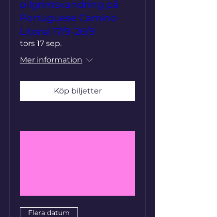
pilgrimsvandring på
Portuguese Camino
Litoral 17/9-26/9
tors 17 sep.
Mer information
Köp biljetter
Flera datum