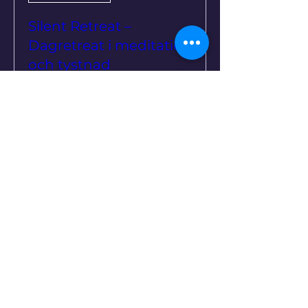
Silent Retreat –
Dagretreat i meditation
och tystnad
sön 20 sep.
Mer information
Köp biljetter