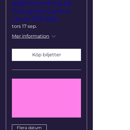
pilgrimsvandring på
Portuguese Camino
Litoral 17/9-26/9
tors 17 sep.
Mer information
Köp biljetter
Flera datum