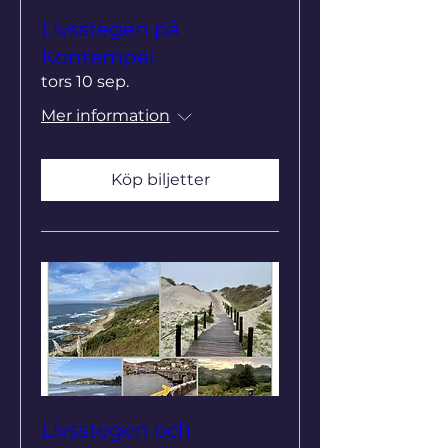
Livsstegen på
Kontempel
tors 10 sep.
Mer information
Köp biljetter
Livsstegen och