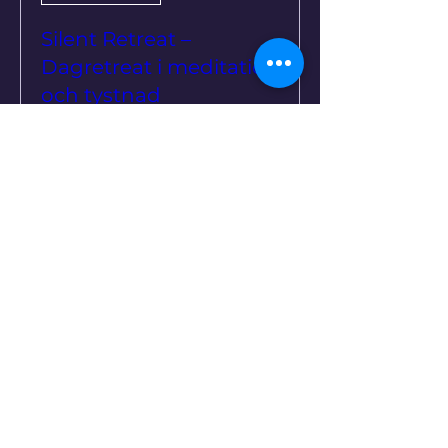
Silent Retreat –
Dagretreat i meditation
och tystnad
sön 20 sep.
Mer information
Köp biljetter