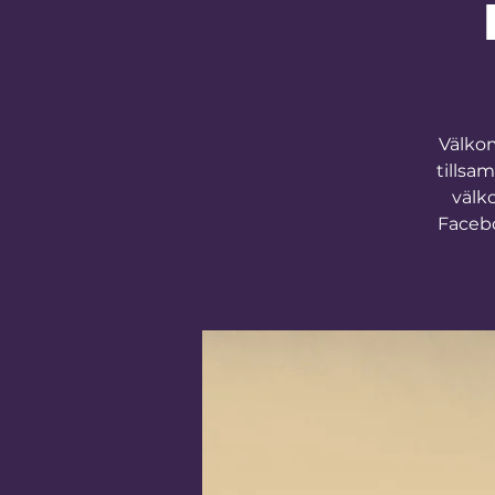
Välko
tillsa
välk
Facebo