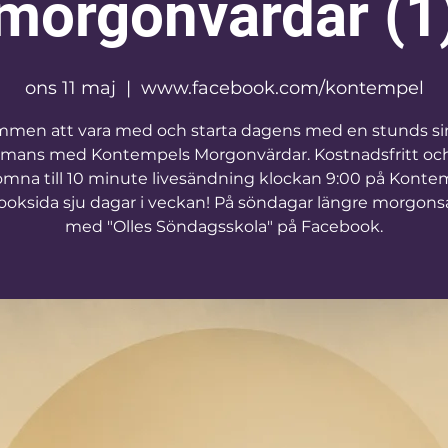
morgonvärdar (1
ons 11 maj
  |  
www.facebook.com/kontempel
mmen att vara med och starta dagens med en stunds si
mmans med Kontempels Morgonvärdar. Kostnadsfritt och 
omna till 10 minute livesändning klockan 9:00 på Konte
oksida sju dagar i veckan! På söndagar längre morgon
med "Olles Söndagsskola" på Facebook.