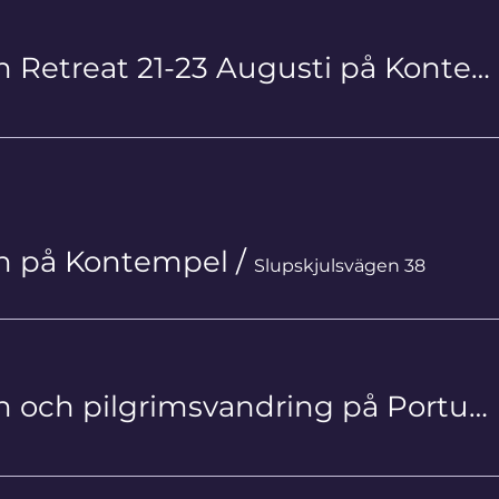
Livsstegen Retreat 21-23 Augusti på Kontempel
en på Kontempel
/
Slupskjulsvägen 38
Livsstegen och pilgrimsvandring på Portuguese Camino Litoral 17/9-26/9