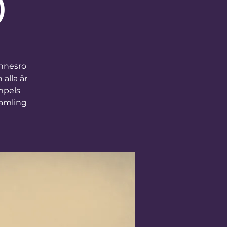
)
nnesro
alla är
mpels
samling