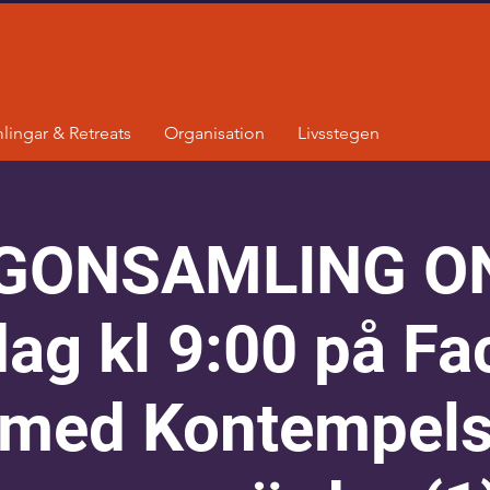
lingar & Retreats
Organisation
Livsstegen
GONSAMLING ON
dag kl 9:00 på F
med Kontempel