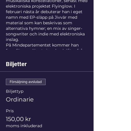
musikaliska konstellationer, senast med
elektroniska projektet Flyinglow. I
februari nästa år debuterar han i eget
namn med EP-släpp på Jivvär med
material som kan beskrivas som
alternativa hymner; en mix av singer-
songwriter och indie med elektroniska
inslag.
På Mindepartementet kommer han
framföra nysläppt singel och låtar från
kommande EP på akustisk gitarr och
piano. Med sig på scen har han cellisten
Biljetter
Klara Källström (Duo Systrami, Trio
Törn m.fl.).
Försäljning avslutad
Support är Emily Tåhlin, singer-
songwriter med en drömsk, säregen
Biljettyp
ton
Ordinarie
Pris
150,00 kr
moms inkluderad