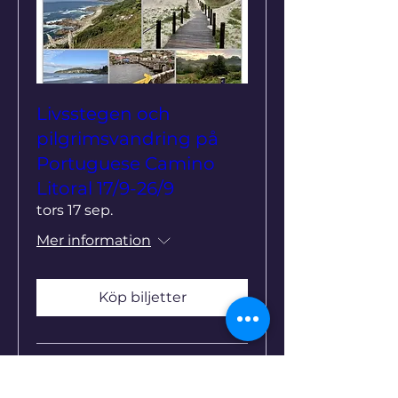
Livsstegen och
pilgrimsvandring på
Portuguese Camino
Litoral 17/9-26/9
tors 17 sep.
Mer information
Köp biljetter