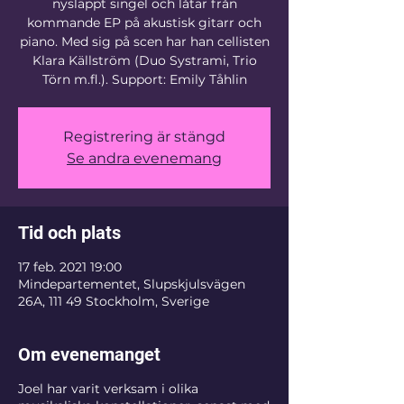
nysläppt singel och låtar från
kommande EP på akustisk gitarr och
piano. Med sig på scen har han cellisten
Klara Källström (Duo Systrami, Trio
Törn m.fl.). Support: Emily Tåhlin
Registrering är stängd
Se andra evenemang
Tid och plats
17 feb. 2021 19:00
Mindepartementet, Slupskjulsvägen
26A, 111 49 Stockholm, Sverige
Om evenemanget
Joel har varit verksam i olika