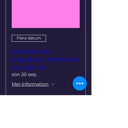
Flera datum
Silent Retreat –
Dagretreat i meditation
och tystnad
sön 20 sep.
Mer information
Köp biljetter