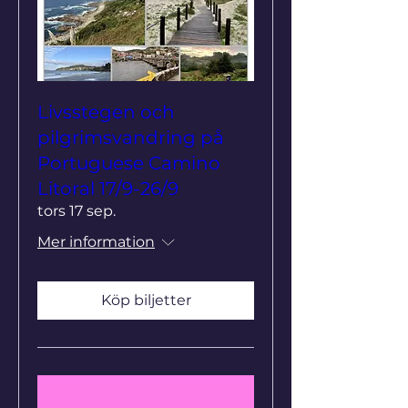
Livsstegen och
pilgrimsvandring på
Portuguese Camino
Litoral 17/9-26/9
tors 17 sep.
Mer information
Köp biljetter