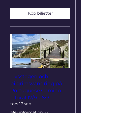
Köp biljetter
Livsstegen och
pilgrimsvandring på
Portuguese Camino
Litoral 17/9-26/9
tors 17 sep.
Mer information