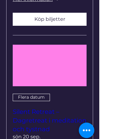
Köp biljetter
Flera datum
Silent Retreat –
Dagretreat i meditation
och tystnad
sön 20 sep.