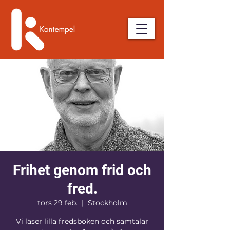
Frihet genom frid och
fred.
tors 29 feb.
  |  
Stockholm
Vi läser lilla fredsboken och samtalar