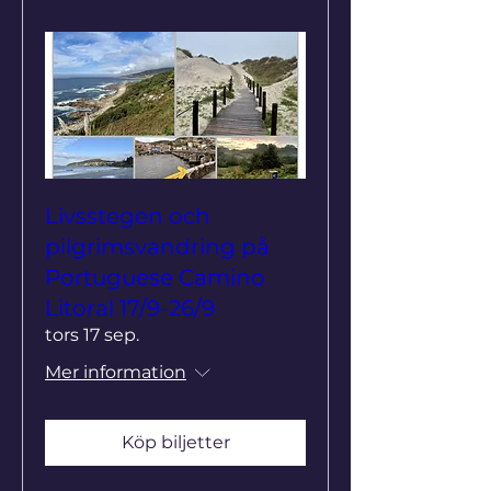
Livsstegen och
pilgrimsvandring på
Portuguese Camino
Litoral 17/9-26/9
tors 17 sep.
Mer information
Köp biljetter