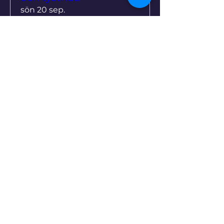
sön 20 sep.
Mer information
Köp biljetter