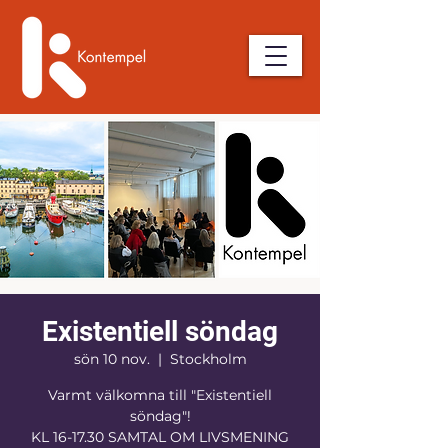
Existentiell söndag
sön 10 nov.
  |  
Stockholm
Varmt välkomna till "Existentiell
söndag"!
KL 16-17.30 SAMTAL OM LIVSMENING