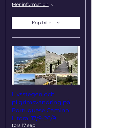
Mer information
Köp biljetter
Livsstegen och
pilgrimsvandring på
Portuguese Camino
Litoral 17/9-26/9
tors 17 sep.