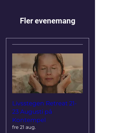
Fler evenemang
Livsstegen Retreat 21-
23 Augusti på
Kontempel
fre 21 aug.