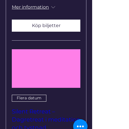
Mer information
Köp biljetter
Flera datum
Silent Retreat –
Dagretreat i meditation
och tystnad