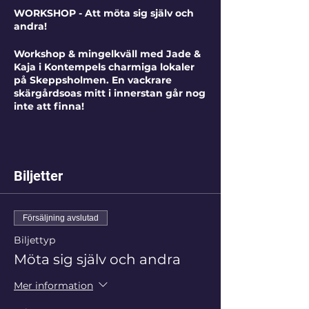
WORKSHOP - Att möta sig själv och
andra!
Workshop & mingelkväll med Jade &
Kaja i Kontempels charmiga lokaler
på Skeppsholmen. En vackrare
skärgårdsoas mitt i innerstan går nog
inte att finna!
Välkommen till en workshop med
Biljetter
utgångspunkt i Non Violent
Communication där du lär dig ett helt
nytt sätt att kommunicera hjärtats röst.
Ibland finner vi oss stå handfallna och
Försäljning avslutad
hittar inte orden. Då kan det vara skönt
Biljettyp
att sortera i tankar, känslor och vilka
behov som behöver uppfyllas för att
Möta sig själv och andra
hjärtats röst ska kunna bli hörd. Kanske
har du oavsiktlig sårat någon, eller
Mer information
blivit sårad. Kanske har en specifik
händelse påverkat en viktig relation