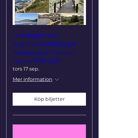
Livsstegen och
pilgrimsvandring på
Portuguese Camino
Litoral 17/9-26/9
tors 17 sep.
Mer information
Köp biljetter