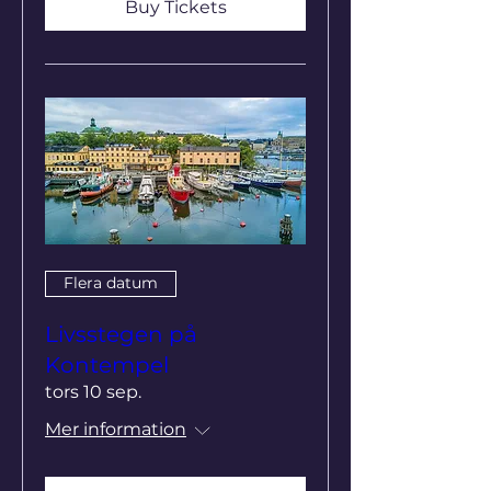
Buy Tickets
Läs mer om Kontempel på
www.kontempel.se
Livsstegen:
Livsstegen är en rikstäckande
verksamhet för existentiell hälsa
baserad på handboken Livsstegen; 12
steg till inre hälsa (Olle och Fotini
Carlsson, Bonnier Fakta, 2017)..
Livsstegen för unga består av
miniföreläsningar, samtalsgrupper och
övningar kring 12 livsviktiga begrepp vi
annars sällan pratar om – tex
Flera datum
Ofullkomlighet, Tacksamhet och
Medkänsla. Läs mer på
Livsstegen på
www.livsstegen.se och
www.kontempel.se
Kontempel
tors 10 sep.
Mer information