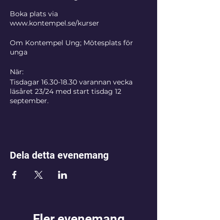
Boka plats via
www.kontempel.se/kurser
Om Kontempel Ung; Mötesplats för
unga
När:
Tisdagar 16.30-18.30 varannan vecka
läsåret 23/24 med start tisdag 12
september.
Var:
Mindepartementet/Kontempel på
Slupskjulsvägen 38, Skeppsholmen. T-
bana Kungsträdgården, buss till
Dela detta evenemang
Moderna Museet eller båt från Slussen.
Hur:
Empowerment och existentiell hälsa för
unga med utgångspunkt i Livsstegen.
De ungdomar som vill utbilda sig till
Fler evenemang
och bidra som ledare i Livsstegen Ung