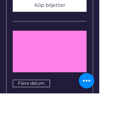
Köp biljetter
Flera datum
Silent Retreat –
Dagretreat i meditation
och tystnad
sön 20 sep.
Mer information