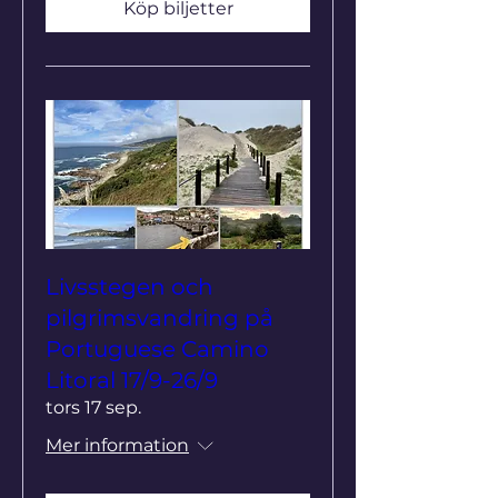
Köp biljetter
Livsstegen och
pilgrimsvandring på
Portuguese Camino
Litoral 17/9-26/9
tors 17 sep.
Mer information