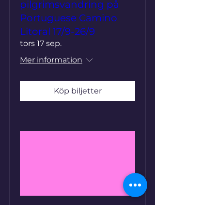
pilgrimsvandring på
Portuguese Camino
Litoral 17/9-26/9
tors 17 sep.
Mer information
Köp biljetter
Flera datum