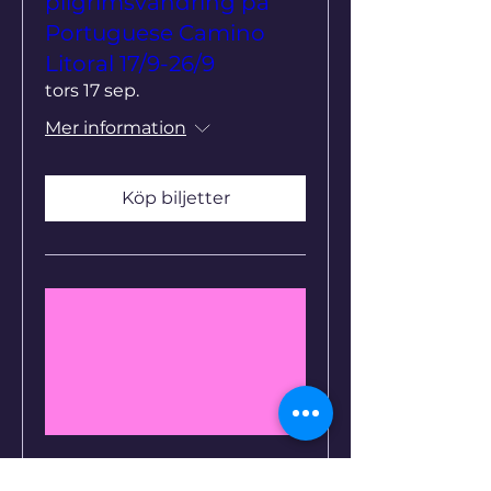
pilgrimsvandring på
Portuguese Camino
Litoral 17/9-26/9
tors 17 sep.
Mer information
Köp biljetter
Flera datum