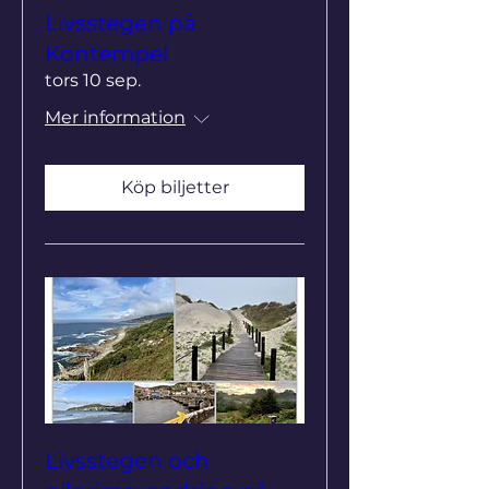
Livsstegen på
Kontempel
tors 10 sep.
Mer information
Köp biljetter
Livsstegen och