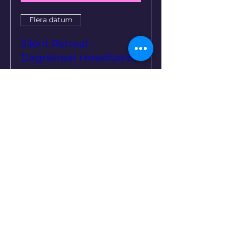
Flera datum
Silent Retreat –
Dagretreat i meditation
och tystnad
sön 20 sep.
Mer information
Köp biljetter