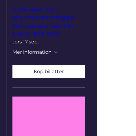
Livsstegen och
pilgrimsvandring på
Portuguese Camino
Litoral 17/9-26/9
tors 17 sep.
Mer information
Köp biljetter