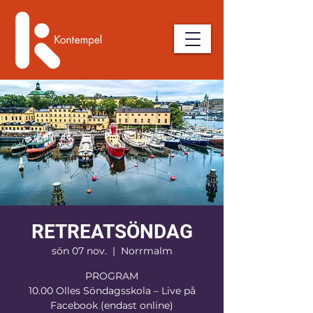
RETREATSÖNDAG
sön 07 nov.
  |  
Norrmalm
PROGRAM
10.00 Olles Söndagsskola – Live på
Facebook (endast online)