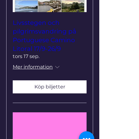
Livsstegen och
pilgrimsvandring på
Portuguese Camino
Litoral 17/9-26/9
tors 17 sep.
Mer information
Köp biljetter