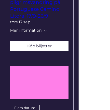
pilgrimsvandring på
Portuguese Camino
Litoral 17/9-26/9
tors 17 sep.
Mer information
Köp biljetter
Flera datum