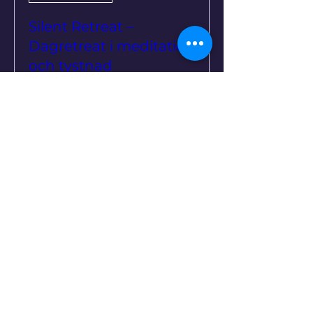
Silent Retreat –
Dagretreat i meditation
och tystnad
sön 20 sep.
Mer information
Köp biljetter