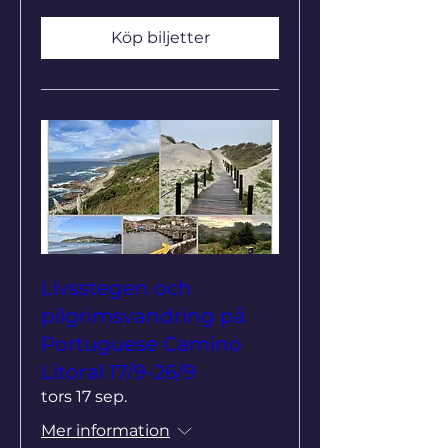
Köp biljetter
Livsstegen och
pilgrimsvandring på
Portuguese Camino
Litoral 17/9-26/9
tors 17 sep.
Mer information