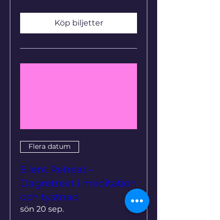
Köp biljetter
Flera datum
Silent Retreat –
Dagretreat i meditation
och tystnad
sön 20 sep.