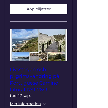
Köp biljetter
Livsstegen och
pilgrimsvandring på
Portuguese Camino
Litoral 17/9-26/9
tors 17 sep.
Mer information