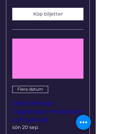
Köp biljetter
Flera datum
Silent Retreat –
Dagretreat i meditation
och tystnad
sön 20 sep.