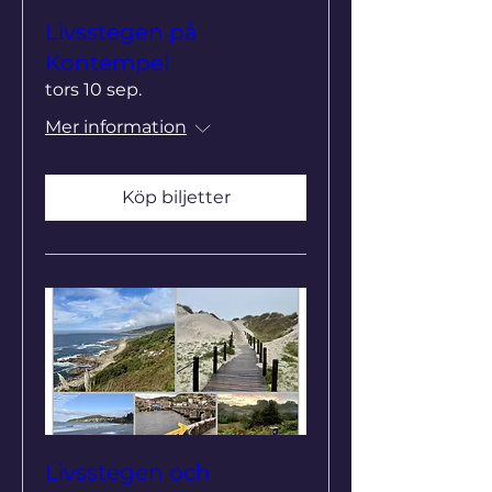
Livsstegen på
Kontempel
tors 10 sep.
Mer information
Köp biljetter
Livsstegen och