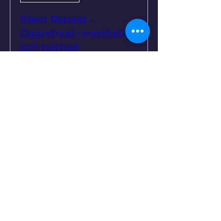
Silent Retreat –
Dagretreat i meditation
och tystnad
sön 20 sep.
Mer information
Köp biljetter