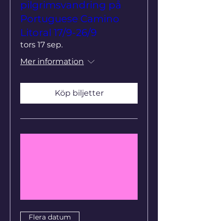
pilgrimsvandring på
Portuguese Camino
Litoral 17/9-26/9
tors 17 sep.
Mer information
Köp biljetter
Flera datum