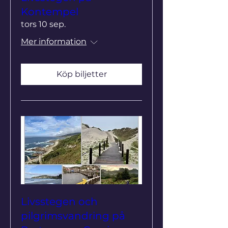
Kontempel
tors 10 sep.
Mer information
Köp biljetter
Livsstegen och
pilgrimsvandring på