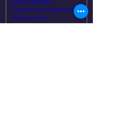
Silent Retreat –
Dagretreat i meditation
och tystnad
sön 20 sep.
Mer information
Köp biljetter