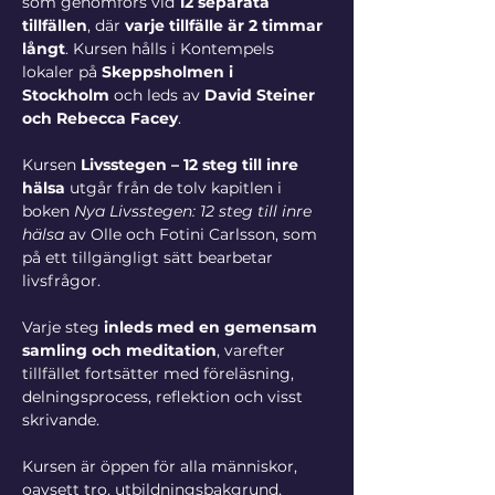
som genomförs vid 
12 separata 
tillfällen
, där 
varje tillfälle är 2 timmar 
långt
. Kursen hålls i Kontempels 
lokaler på 
Skeppsholmen i 
Stockholm
 och leds av 
David Steiner 
och Rebecca Facey
.
Kursen 
Livsstegen – 12 steg till inre 
hälsa
 utgår från de tolv kapitlen i 
boken 
Nya Livsstegen: 12 steg till inre 
hälsa
 av Olle och Fotini Carlsson, som 
på ett tillgängligt sätt bearbetar 
livsfrågor.
Varje steg 
inleds med en gemensam 
samling och meditation
, varefter 
tillfället fortsätter med föreläsning, 
delningsprocess, reflektion och visst 
skrivande. 
Kursen är öppen för alla människor, 
oavsett tro, utbildningsbakgrund, 