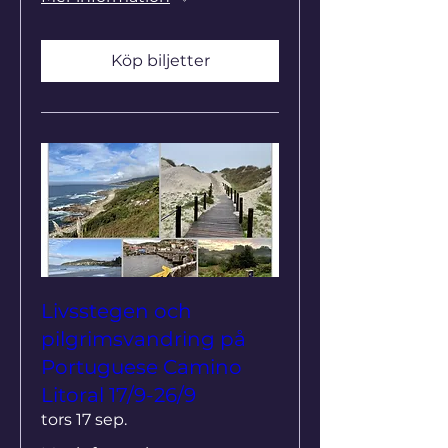
Köp biljetter
Livsstegen och
pilgrimsvandring på
Portuguese Camino
Litoral 17/9-26/9
tors 17 sep.