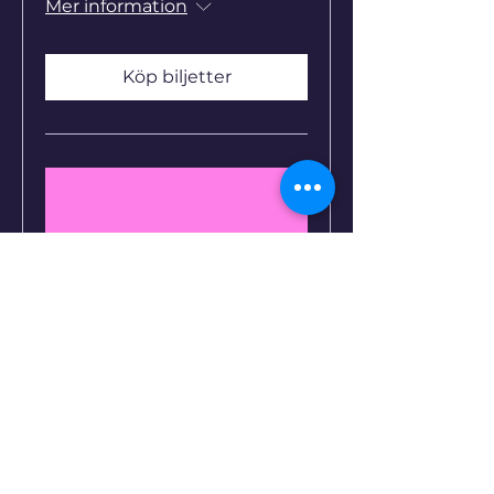
Mer information
Köp biljetter
Flera datum
Silent Retreat –
Dagretreat i meditation
och tystnad