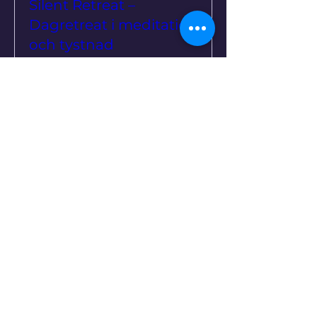
Silent Retreat –
Dagretreat i meditation
och tystnad
sön 20 sep.
Mer information
Köp biljetter