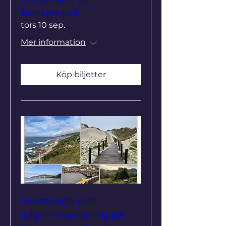
Kontempel
tors 10 sep.
Mer information
Köp biljetter
Livsstegen och
pilgrimsvandring på