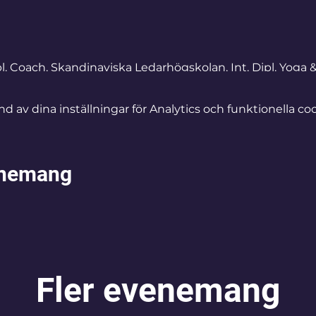
pl. Coach, Skandinaviska Ledarhögskolan, Int. Dipl. Yoga 
Yoga, Cert. Instruktör Medveten Andning, Cert. Instruktör
dicinsk Yoga för Kvinnor och grundade av företaget Exha
av dina inställningar för Analytics och funktionella coo
nom stresshantering internationellt sedan 2009. Mer info
enemang
Fler evenemang