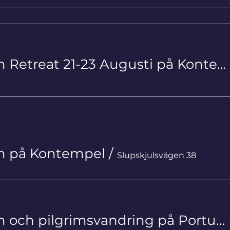
Livsstegen Retreat 21-23 Augusti på Kontempel
en på Kontempel
/
Slupskjulsvägen 38
Livsstegen och pilgrimsvandring på Portuguese Camino Litoral 17/9-26/9