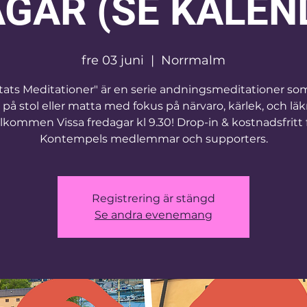
GAR (SE KALEN
fre 03 juni
  |  
Norrmalm
rtats Meditationer" är en serie andningsmeditationer so
 på stol eller matta med fokus på närvaro, kärlek, och läk
lkommen Vissa fredagar kl 9.30! Drop-in & kostnadsfritt 
Kontempels medlemmar och supporters.
Registrering är stängd
Se andra evenemang