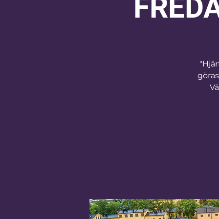
FREDA
"Hjä
göras
Vä