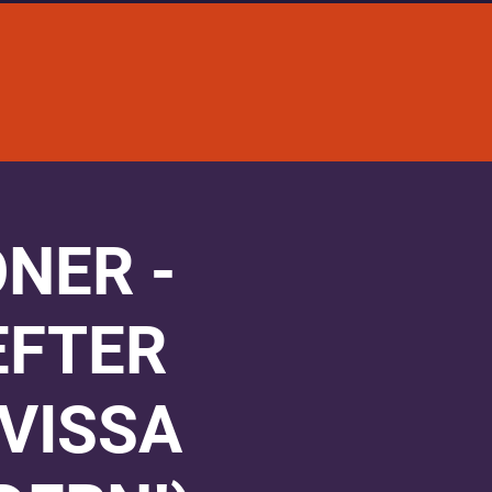
NER -
EFTER
VISSA