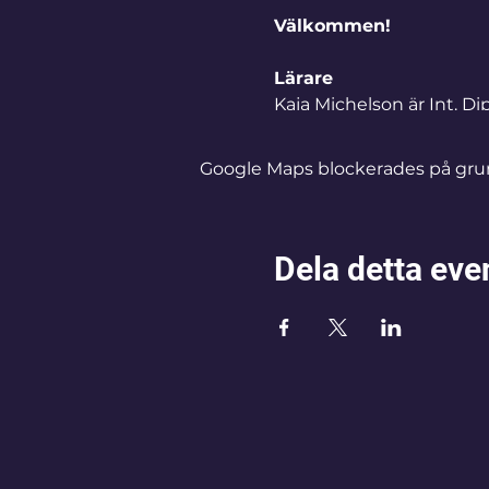
Välkommen!
Lärare
Kaja Michelson är Int. Di
Institutet för Medicinsk 
Instuktör Gravidyoga/Me
Google Maps blockerades på grund 
2013. Kaja har utbildat i
www.exhalecoaching.se
Dela detta ev