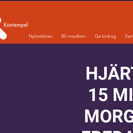
Nyhetsbrev
Bli medlem
Ge bidrag
Sam
HJÄR
15 M
MORG