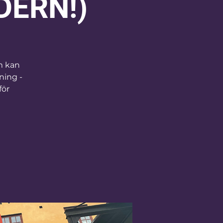
DERN!)
m kan
ning -
för