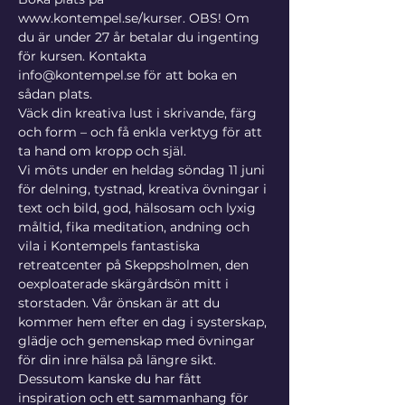
www.kontempel.se/kurser. OBS! Om 
du är under 27 år betalar du ingenting 
för kursen. Kontakta 
info@kontempel.se för att boka en 
sådan plats.
Väck din kreativa lust i skrivande, färg 
och form – och få enkla verktyg för att 
ta hand om kropp och själ.
Vi möts under en heldag söndag 11 juni 
för delning, tystnad, kreativa övningar i 
text och bild, god, hälsosam och lyxig 
måltid, fika meditation, andning och 
vila i Kontempels fantastiska 
retreatcenter på Skeppsholmen, den 
oexploaterade skärgårdsön mitt i 
storstaden. Vår önskan är att du 
kommer hem efter en dag i systerskap, 
glädje och gemenskap med övningar 
för din inre hälsa på längre sikt. 
Dessutom kanske du har fått 
inspiration och ett sammanhang för 