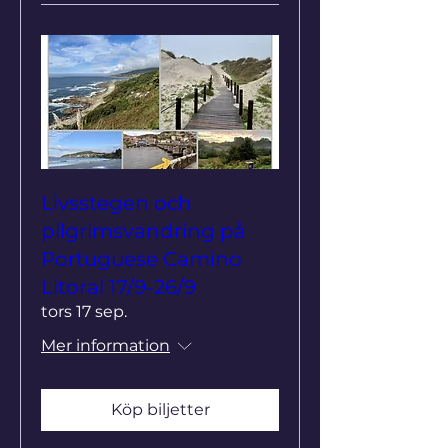
Livsstegen och
pilgrimsvandring på
Portuguese Camino
Litoral 17/9-26/9
tors 17 sep.
Mer information
Köp biljetter