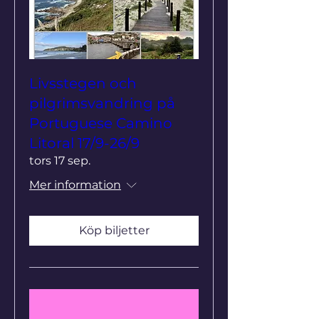
Livsstegen och
pilgrimsvandring på
Portuguese Camino
Litoral 17/9-26/9
tors 17 sep.
Mer information
Köp biljetter