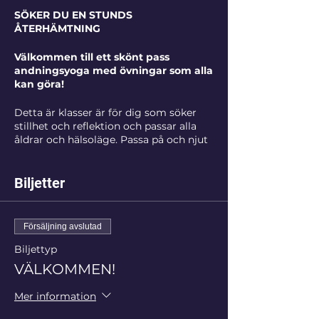
SÖKER DU EN STUNDS
ÅTERHÄMTNING
Välkommen till ett skönt pass
andningsyoga med övningar som alla
kan göra!
Detta är klasser är för dig som söker
stillhet och reflektion och passar alla
åldrar och hälsoläge. Passa på och njut
av en promenad runt vackra
Skeppsholmen när du ändå är här, en
fika/soppa i retreatcentrets café eller
Biljetter
ett stopp på charmiga restaurangen
Torpedverkstaden alldeles brevid!
Kom som du är, du behöver inte byta
Försäljning avslutad
om!
Biljettyp
Välkommen!
VÄLKOMMEN!
Lärare
Mer information
Kaja Michelson är Int. Dipl. Coach,