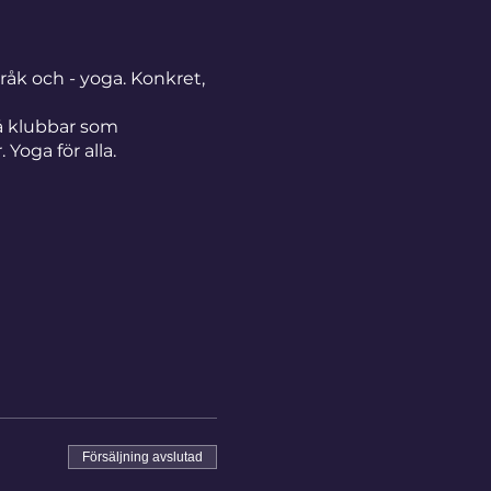
pråk och - yoga. Konkret,
på klubbar som
oga för alla.
Försäljning avslutad