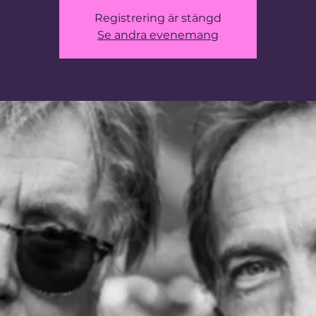
Registrering är stängd
Se andra evenemang