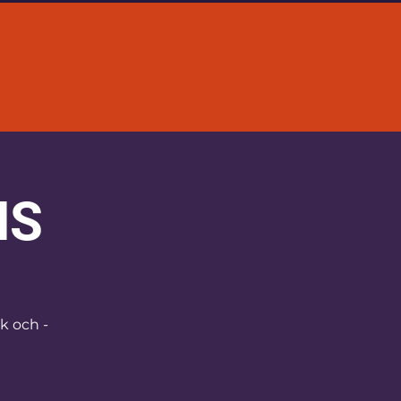
NS
åk och -