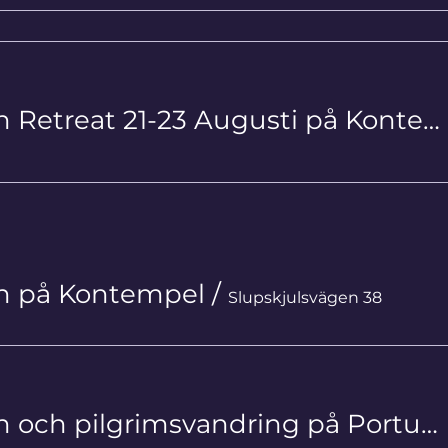
Livsstegen Retreat 21-23 Augusti på Kontempel
en på Kontempel
/
Slupskjulsvägen 38
Livsstegen och pilgrimsvandring på Portuguese Camino Litoral 17/9-26/9