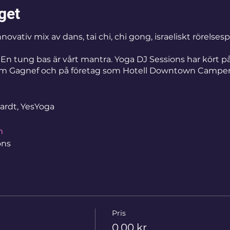
get
novativ mix av dans, tai chi, chi gong, israeliskt rörelses
ie. En tung bas är vårt mantra. Yoga DJ Sessions har kört 
som Gagnef och på företag som Hotell Downtown Camper. Y
gardt, YesYoga
m
ons
ril, 1 maj
Pris
0,00 kr