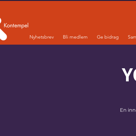
Nyhetsbrev
Bli medlem
Ge bidrag
Sam
Y
En inno