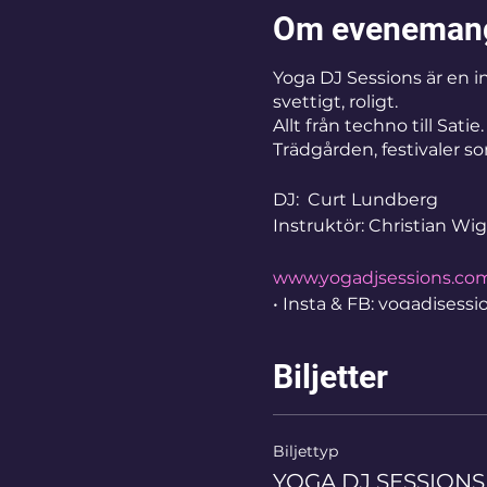
Om eveneman
Yoga DJ Sessions är en in
svettigt, roligt.
Allt från techno till Sat
Trädgården, festivaler 
DJ: Curt Lundberg
Instruktör: Christian Wi
www.yogadjsessions.co
• Insta & FB: yogadjsessi
Datum: 6 feb, 6 mars, 3 ap
Biljetter
Biljettyp
YOGA DJ SESSIONS